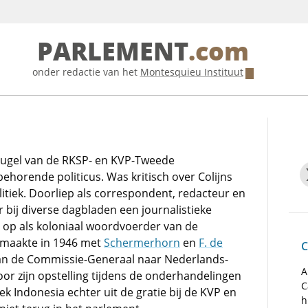
PARLEMENT
.com
onder redactie van het
Montesquieu Instituut
leugel van de RKSP- en KVP-Tweede
ehorende politicus. Was kritisch over Colijns
itiek. Doorliep als correspondent, redacteur en
 bij diverse dagbladen een journalistieke
 op als koloniaal woordvoerder van de
 maakte in 1946 met
Schermerhorn
en
F. de
C
van de Commissie-Generaal naar Nederlands-
A
oor zijn opstelling tijdens de onderhandelingen
C
k Indonesia echter uit de gratie bij de KVP en
h