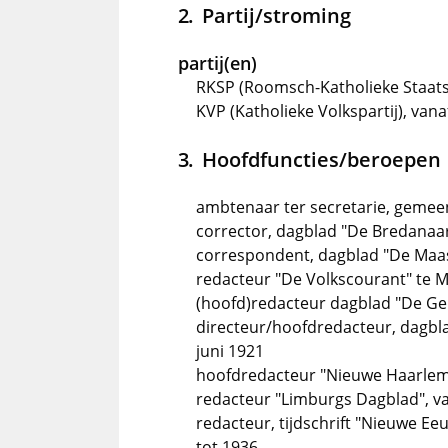
Partij/stroming
partij(en)
RKSP (Roomsch-Katholieke Staatsp
KVP (Katholieke Volkspartij), va
Hoofdfuncties/beroepen
ambtenaar ter secretarie, gemeen
corrector, dagblad "De Bredanaar
correspondent, dagblad "De Maa
redacteur "De Volkscourant" te M
(hoofd)redacteur dagblad "De Geld
directeur/hoofdredacteur, dagbla
juni 1921
hoofdredacteur "Nieuwe Haarlems
redacteur "Limburgs Dagblad", va
redacteur, tijdschrift "Nieuwe Ee
tot 1936