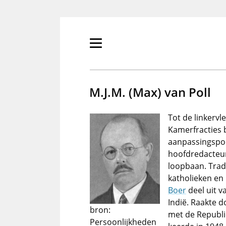
Overslaan
en
naar
de
Primair
inhoud
menu
gaan
tonen/verbergen
M.J.M. (Max) van Poll
Tot de linkerv
Kamerfracties b
aanpassingspol
hoofdredacteur
loopbaan. Trad
katholieken en
Boer
deel uit 
Indië. Raakte d
bron:
met de Republie
Persoonlijkheden