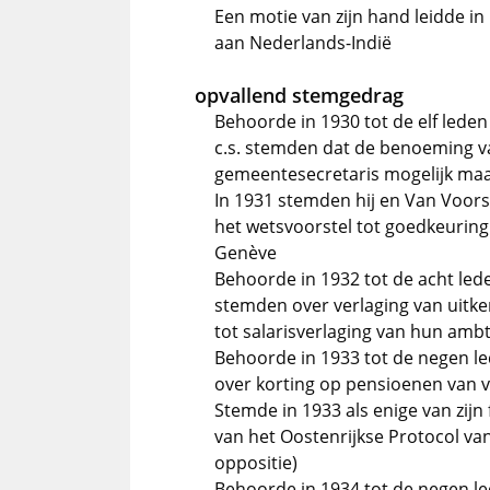
Een motie van zijn hand leidde 
aan Nederlands-Indië
opvallend stemgedrag
Behoorde in 1930 tot de elf lede
c.s. stemden dat de benoeming v
gemeentesecretaris mogelijk ma
In 1931 stemden hij en Van Voorst
het wetsvoorstel tot goedkeuring
Genève
Behoorde in 1932 tot de acht lede
stemden over verlaging van uitke
tot salarisverlaging van hun am
Behoorde in 1933 tot de negen led
over korting op pensioenen van
Stemde in 1933 als enige van zijn
van het Oostenrijkse Protocol va
oppositie)
Behoorde in 1934 tot de negen lede