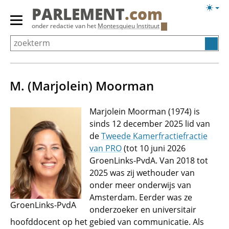
Overslaan
Licht
PARLEMENT
.com
en
weerg
Primair
onder redactie van het
Montesquieu Instituut
naar
menu
de
tonen/verbergen
inhoud
gaan
M. (Marjolein) Moorman
Marjolein Moorman (1974) is
sinds 12 december 2025 lid van
de
Tweede Kamerfractiefractie
van PRO
(tot 10 juni 2026
GroenLinks-PvdA. Van 2018 tot
2025 was zij wethouder van
onder meer onderwijs van
Amsterdam. Eerder was ze
GroenLinks-PvdA
onderzoeker en universitair
hoofddocent op het gebied van communicatie. Als