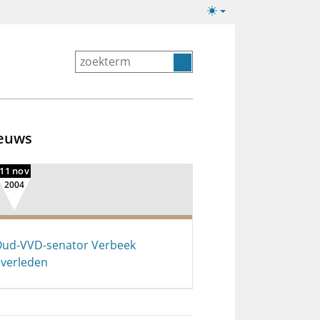
Lichte/donkere
weergave
euws
11 nov
2004
ud-VVD-senator Verbeek
verleden