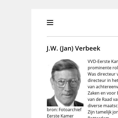
Overslaan
en
naar
de
Primair
inhoud
menu
gaan
tonen/verbergen
J.W. (Jan) Verbeek
VVD-Eerste Kam
prominente rol 
Was directeur v
directeur in he
van achtereen
Zaken en voor 
van de Raad va
diverse maatsc
bron: Fotoarchief
Zijn tamelijk 
Eerste Kamer