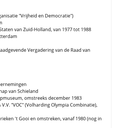
anisatie "Vrijheid en Democratie")
am
 Staten van Zuid-Holland, van 1977 tot 1988
otterdam
e, Raadgevende Vergadering van de Raad van
ndernemingen
ap van Schieland
oepmuseum, omstreeks december 1983
 & V.V. "VOC" (Volharding Olympia Combinatie),
ieken 't Gooi en omstreken, vanaf 1980 (nog in