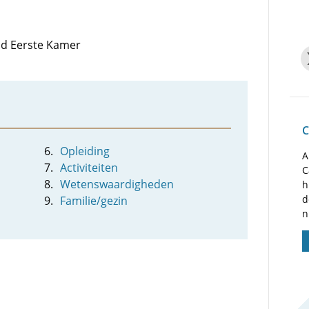
lid Eerste Kamer
C
Opleiding
A
Activiteiten
C
Wetenswaardigheden
h
d
Familie/gezin
n