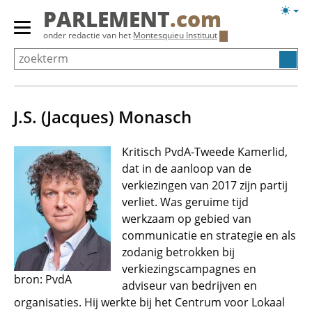
Overslaan
Licht
PARLEMENT
.com
en
weerg
Primair
onder redactie van het
Montesquieu Instituut
naar
menu
de
tonen/verbergen
inhoud
gaan
J.S. (Jacques) Monasch
Kritisch PvdA-Tweede Kamerlid,
dat in de aanloop van de
verkiezingen van 2017 zijn partij
verliet. Was geruime tijd
werkzaam op gebied van
communicatie en strategie en als
zodanig betrokken bij
verkiezingscampagnes en
bron: PvdA
adviseur van bedrijven en
organisaties. Hij werkte bij het Centrum voor Lokaal