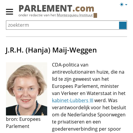
Overslaan
Licht
PARLEMENT
.com
en
weerg
Primair
onder redactie van het
Montesquieu Instituut
naar
menu
de
tonen/verbergen
inhoud
gaan
J.R.H. (Hanja) Maij-Weggen
CDA-politica van
antirevolutionairen huize, die na
lid te zijn geweest van het
Europees Parlement, minister
van Verkeer en Waterstaat in het
kabinet-Lubbers III
werd. Was
verantwoordelijk voor het besluit
om de Nederlandse Spoorwegen
bron: Europees
te privatiseren en een
Parlement
goederenverbinding per spoor