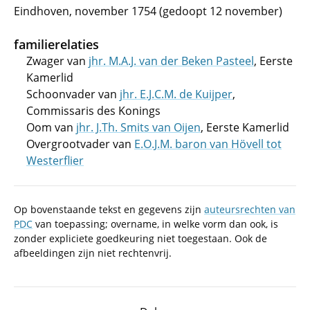
Eindhoven, november 1754 (gedoopt 12 november)
familierelaties
Zwager van
jhr. M.A.J. van der Beken Pasteel
, Eerste
Kamerlid
Schoonvader van
jhr. E.J.C.M. de Kuijper
,
Commissaris des Konings
Oom van
jhr. J.Th. Smits van Oijen
, Eerste Kamerlid
Overgrootvader van
E.O.J.M. baron van Hövell tot
Westerflier
Op bovenstaande tekst en gegevens zijn
auteursrechten van
PDC
van toepassing; overname, in welke vorm dan ook, is
zonder expliciete goedkeuring niet toegestaan. Ook de
afbeeldingen zijn niet rechtenvrij.