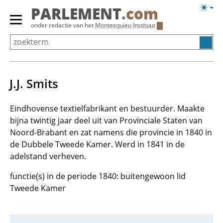
Overslaan
Licht
PARLEMENT
.com
en
weerg
Primair
onder redactie van het
Montesquieu Instituut
naar
menu
de
tonen/verbergen
inhoud
gaan
J.J. Smits
Eindhovense textielfabrikant en bestuurder. Maakte
bijna twintig jaar deel uit van Provinciale Staten van
Noord-Brabant en zat namens die provincie in 1840 in
de Dubbele Tweede Kamer. Werd in 1841 in de
adelstand verheven.
functie(s) in de periode 1840: buitengewoon lid
Tweede Kamer