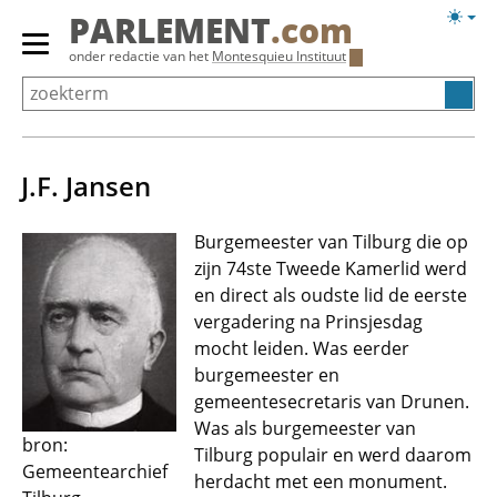
Overslaan
Licht
PARLEMENT
.com
en
weerg
Primair
onder redactie van het
Montesquieu Instituut
naar
menu
de
tonen/verbergen
inhoud
gaan
J.F. Jansen
Burgemeester van Tilburg die op
zijn 74ste Tweede Kamerlid werd
en direct als oudste lid de eerste
vergadering na Prinsjesdag
mocht leiden. Was eerder
burgemeester en
gemeentesecretaris van Drunen.
Was als burgemeester van
bron:
Tilburg populair en werd daarom
Gemeentearchief
herdacht met een monument.