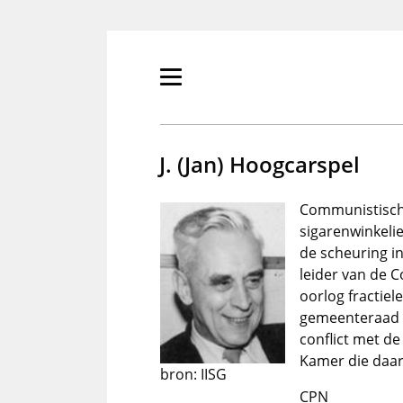
Overslaan
en
naar
de
Primair
inhoud
menu
gaan
tonen/verbergen
J. (Jan) Hoogcarspel
Communistisch
sigarenwinkelie
de scheuring i
leider van de 
oorlog fractie
gemeenteraad 
conflict met d
Kamer die daa
bron: IISG
CPN