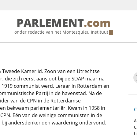
PARLEMENT
.com
onder redactie van het
Montesquieu Instituut
 Tweede Kamerlid. Zoon van een Utrechtse
r, die zich eerst aansloot bij de SDAP maar na
n 1919 communist werd. Leraar in Rotterdam en
Communistische Partij in de havenstad. Na de
leider van de CPN in de Rotterdamse
en bekwaam parlementariër. Kwam in 1958 in
C
e CPN. Eén van de weinige communisten in de
A
r bij andersdenkenden waardering ondervond.
C
h