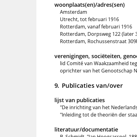
woonplaats(en)/adres(sen)
Amsterdam
Utrecht, tot februari 1916
Rotterdam, vanaf februari 1916
Rotterdam, Dorpsweg 122 (later 3
Rotterdam, Rochussenstraat 309b
verenigingen, sociëteiten, gen
lid Comité van Waakzaamheid tege
oprichter van het Genootschap N
Publicaties van/over
lijst van publicaties
"De inrichting van het Nederland
"Inleiding tot de theoriën der st
literatuur/documentatie
B. Schmidt, "Jan Hoogcarspel, 188