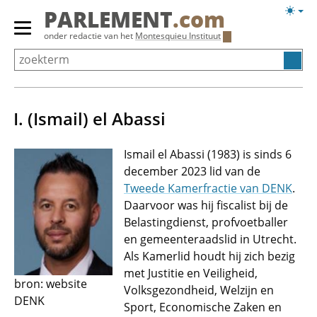
Overslaan
Licht
PARLEMENT
.com
en
weerg
Primair
onder redactie van het
Montesquieu Instituut
naar
menu
de
tonen/verbergen
inhoud
gaan
I. (Ismail) el Abassi
Ismail el Abassi (1983) is sinds 6
december 2023 lid van de
Tweede Kamerfractie van DENK
.
Daarvoor was hij fiscalist bij de
Belastingdienst, profvoetballer
en gemeenteraadslid in Utrecht.
Als Kamerlid houdt hij zich bezig
met Justitie en Veiligheid,
bron: website
Volksgezondheid, Welzijn en
DENK
Sport, Economische Zaken en