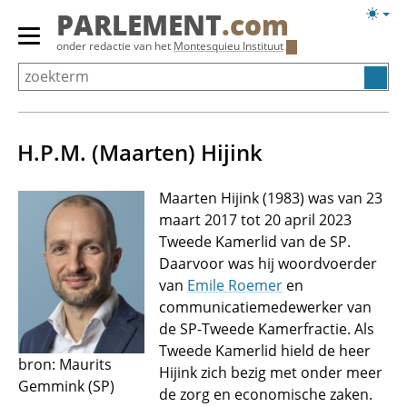
Overslaan
Licht
PARLEMENT
.com
en
weerg
Primair
onder redactie van het
Montesquieu Instituut
naar
menu
de
tonen/verbergen
inhoud
gaan
H.P.M. (Maarten) Hijink
Maarten Hijink (1983) was van 23
maart 2017 tot 20 april 2023
Tweede Kamerlid van de SP.
Daarvoor was hij woordvoerder
van
Emile Roemer
en
communicatiemedewerker van
de SP-Tweede Kamerfractie. Als
Tweede Kamerlid hield de heer
bron: Maurits
Hijink zich bezig met onder meer
Gemmink (SP)
de zorg en economische zaken.