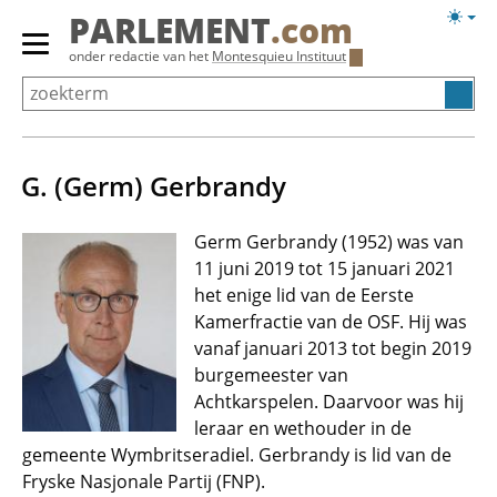
Overslaan
Licht
PARLEMENT
.com
en
weerg
Primair
onder redactie van het
Montesquieu Instituut
naar
menu
de
tonen/verbergen
inhoud
gaan
G. (Germ) Gerbrandy
Germ Gerbrandy (1952) was van
11 juni 2019 tot 15 januari 2021
het enige lid van de Eerste
Kamerfractie van de OSF. Hij was
vanaf januari 2013 tot begin 2019
burgemeester van
Achtkarspelen. Daarvoor was hij
leraar en wethouder in de
gemeente Wymbritseradiel. Gerbrandy is lid van de
Fryske Nasjonale Partij (FNP).