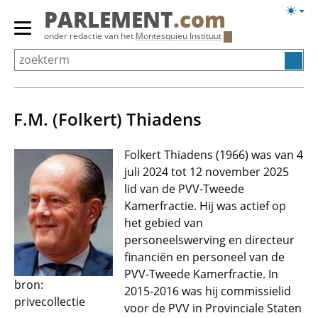
Overslaan
Licht
PARLEMENT
.com
en
weerg
Primair
onder redactie van het
Montesquieu Instituut
naar
menu
de
tonen/verbergen
inhoud
gaan
F.M. (Folkert) Thiadens
Folkert Thiadens (1966) was van 4
juli 2024 tot 12 november 2025
lid van de PVV-Tweede
Kamerfractie. Hij was actief op
het gebied van
personeelswerving en directeur
financiën en personeel van de
PVV-Tweede Kamerfractie. In
bron:
2015-2016 was hij commissielid
privecollectie
voor de PVV in Provinciale Staten