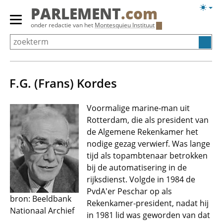
Overslaan
Licht
PARLEMENT
.com
en
weerg
Primair
onder redactie van het
Montesquieu Instituut
naar
menu
de
tonen/verbergen
inhoud
gaan
F.G. (Frans) Kordes
Voormalige marine-man uit
Rotterdam, die als president van
de Algemene Rekenkamer het
nodige gezag verwierf. Was lange
tijd als topambtenaar betrokken
bij de automatisering in de
rijksdienst. Volgde in 1984 de
PvdA'er Peschar op als
bron: Beeldbank
Rekenkamer-president, nadat hij
Nationaal Archief
in 1981 lid was geworden van dat