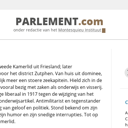
PARLEMENT
.com
onder redactie van het
Montesquieu Instituut
ede Kamerlid uit Friesland; later
oor het district Zutphen. Van huis uit dominee,
ijk meer een stoere zeekapitein. Hield zich in de
oral bezig met zaken als onderwijs en visserij.
e liberaal in 1917 tegen de wijziging van het
onderwijsartikel. Antimilitarist en tegenstander
C
 van geloof en politiek. Stond bekend om zijn
A
zijn humor en zijn snedige interrupties. Tot op
C
amerlid.
h