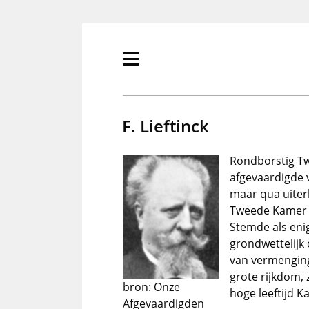
Overslaan
en
naar
de
Primair
inhoud
menu
gaan
tonen/verbergen
F. Lieftinck
Rondborstig Twe
afgevaardigde v
maar qua uiterl
Tweede Kamer vo
Stemde als enig
grondwettelijk 
van vermenging
grote rijkdom, 
bron: Onze
hoge leeftijd K
Afgevaardigden