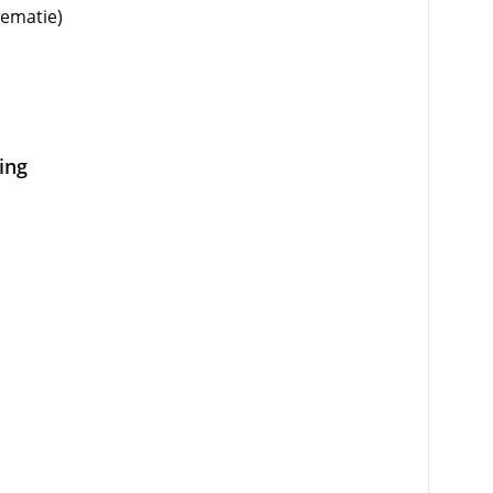
rematie)
ing