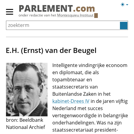
Overslaan
Licht
PARLEMENT
.com
en
weerg
Primair
onder redactie van het
Montesquieu Instituut
naar
menu
de
tonen/verbergen
inhoud
gaan
E.H. (Ernst) van der Beugel
Intelligente vindingrijke econoom
en diplomaat, die als
topambtenaar en
staatssecretaris van
Buitenlandse Zaken in het
kabinet-Drees IV
in de jaren vijftig
Nederland met succes
vertegenwoordigde in belangrijke
bron: Beeldbank
onderhandelingen. Was na zijn
Nationaal Archief
staatssecretariaat president-