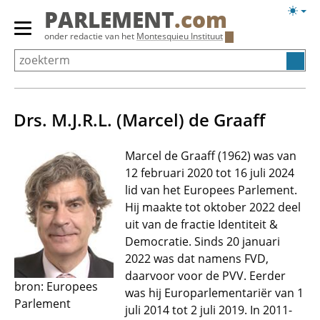
Overslaan
Licht
PARLEMENT
.com
en
weerg
Primair
onder redactie van het
Montesquieu Instituut
naar
menu
de
tonen/verbergen
inhoud
gaan
Drs. M.J.R.L. (Marcel) de Graaff
Marcel de Graaff (1962) was van
12 februari 2020 tot 16 juli 2024
lid van het Europees Parlement.
Hij maakte tot oktober 2022 deel
uit van de fractie Identiteit &
Democratie. Sinds 20 januari
2022 was dat namens FVD,
daarvoor voor de PVV. Eerder
bron: Europees
was hij Europarlementariër van 1
Parlement
juli 2014 tot 2 juli 2019. In 2011-