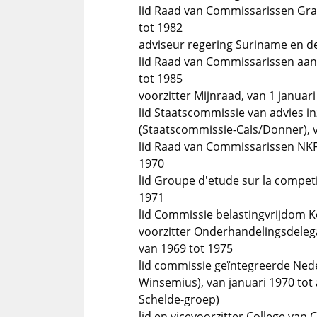
lid Raad van Commissarissen Gras
tot 1982
adviseur regering Suriname en de
lid Raad van Commissarissen aan
tot 1985
voorzitter Mijnraad, van 1 januari
lid Staatscommissie van advies i
(Staatscommissie-Cals/Donner), 
lid Raad van Commissarissen NKF
1970
lid Groupe d'etude sur la compet
1971
lid Commissie belastingvrijdom Kon
voorzitter Onderhandelingsdelega
van 1969 tot 1975
lid commissie geïntegreerde Ne
Winsemius), van januari 1970 tot 
Schelde-groep)
lid en vicevoorzitter College va