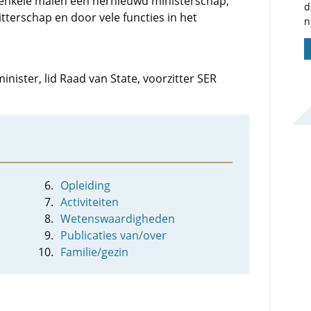
 enkele malen een hernieuwd ministerschap;
d
itterschap en door vele functies in het
n
inister, lid Raad van State, voorzitter SER
Opleiding
Activiteiten
Wetenswaardigheden
Publicaties van/over
Familie/gezin