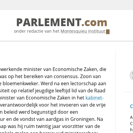
PARLEMENT
.com
onder redactie van het
Montesquieu Instituut
werkende minister van Economische Zaken, die
 was op het bereiken van consensus. Zoon van
e bloemenkweker. Werd na een lectorschap aan
iteit op relatief jeugdige leeftijd lid van de Raad
 minister van Economische Zaken in het
kabinet-
erantwoordelijk voor het invoeren van de vrije
C
ijn beleid werd begunstigd door een
A
r en de vondst van aardgas in Groningen. Na
C
hap was hij ruim twintig jaar voorzitter van de
h