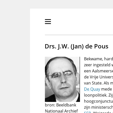
Overslaan
en
naar
de
Primair
inhoud
menu
gaan
tonen/verbergen
Drs. J.W. (Jan) de Pous
Bekwame, hard
zeer ingesteld
een Aalsmeers
de Vrije Univers
van State. Als
De Quay
mede v
loonpolitiek. Z
hoogconjunctuu
bron: Beeldbank
zijn ministersc
Nationaal Archief