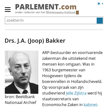
Overslaan
Licht
PARLEMENT
.com
en
weerg
Primair
onder redactie van het
Montesquieu Instituut
naar
menu
de
tonen/verbergen
inhoud
gaan
Drs. J.A. (Joop) Bakker
ARP-bestuurder en voortvarende
zakenman die uitstekend met
mensen kon omgaan. Was in
1963 burgemeester van
Hoogeveen tijdens de
boerenrellen in Hollandscheveld.
Op voorspraak van zijn
studievriend
Jelle Zijlstra
werd hij
bron: Beeldbank
staatssecretaris van
Nationaal Archief
Economische Zaken in
kabinet-