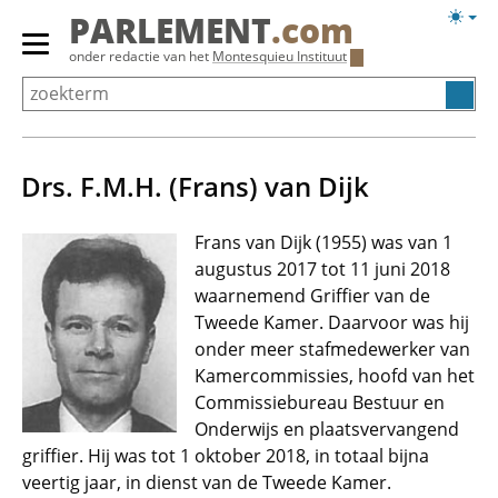
Overslaan
Licht
PARLEMENT
.com
en
weerg
Primair
onder redactie van het
Montesquieu Instituut
naar
menu
de
tonen/verbergen
inhoud
gaan
Drs. F.M.H. (Frans) van Dijk
Frans van Dijk (1955) was van 1
augustus 2017 tot 11 juni 2018
waarnemend Griffier van de
Tweede Kamer. Daarvoor was hij
onder meer stafmedewerker van
Kamercommissies, hoofd van het
Commissiebureau Bestuur en
Onderwijs en plaatsvervangend
griffier. Hij was tot 1 oktober 2018, in totaal bijna
veertig jaar, in dienst van de Tweede Kamer.