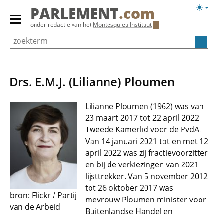
Overslaan
Licht
PARLEMENT
.com
en
weerg
Primair
onder redactie van het
Montesquieu Instituut
naar
menu
de
tonen/verbergen
inhoud
gaan
Drs. E.M.J. (Lilianne) Ploumen
Lilianne Ploumen (1962) was van
23 maart 2017 tot 22 april 2022
Tweede Kamerlid voor de PvdA.
Van 14 januari 2021 tot en met 12
april 2022 was zij fractievoorzitter
en bij de verkiezingen van 2021
lijsttrekker. Van 5 november 2012
tot 26 oktober 2017 was
bron: Flickr / Partij
mevrouw Ploumen minister voor
van de Arbeid
Buitenlandse Handel en