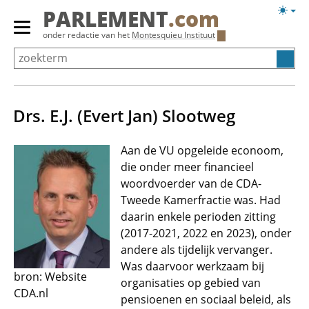
Overslaan
Licht
PARLEMENT
.com
en
weerg
Primair
onder redactie van het
Montesquieu Instituut
naar
menu
de
tonen/verbergen
inhoud
gaan
Drs. E.J. (Evert Jan) Slootweg
Aan de VU opgeleide econoom,
die onder meer financieel
woordvoerder van de CDA-
Tweede Kamerfractie was. Had
daarin enkele perioden zitting
(2017-2021, 2022 en 2023), onder
andere als tijdelijk vervanger.
Was daarvoor werkzaam bij
bron: Website
organisaties op gebied van
CDA.nl
pensioenen en sociaal beleid, als