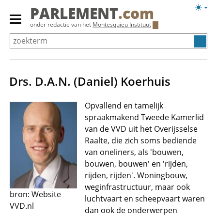
Overslaan
Licht
PARLEMENT
.com
en
weerg
Primair
onder redactie van het
Montesquieu Instituut
naar
menu
de
tonen/verbergen
inhoud
gaan
Drs. D.A.N. (Daniel) Koerhuis
Opvallend en tamelijk
spraakmakend Tweede Kamerlid
van de VVD uit het Overijsselse
Raalte, die zich soms bediende
van oneliners, als 'bouwen,
bouwen, bouwen' en 'rijden,
rijden, rijden'. Woningbouw,
weginfrastructuur, maar ook
bron: Website
luchtvaart en scheepvaart waren
VVD.nl
dan ook de onderwerpen