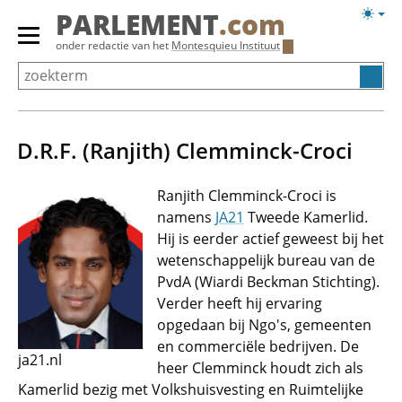
Overslaan
Licht
PARLEMENT
.com
en
weerg
Primair
onder redactie van het
Montesquieu Instituut
naar
menu
de
tonen/verbergen
inhoud
gaan
D.R.F. (Ranjith) Clemminck-Croci
Ranjith Clemminck-Croci is
namens
JA21
Tweede Kamerlid.
Hij is eerder actief geweest bij het
wetenschappelijk bureau van de
PvdA (Wiardi Beckman Stichting).
Verder heeft hij ervaring
opgedaan bij Ngo's, gemeenten
en commerciële bedrijven. De
ja21.nl
heer Clemminck houdt zich als
Kamerlid bezig met Volkshuisvesting en Ruimtelijke