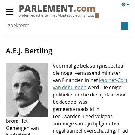
Overslaan
Licht
PARLEMENT
.com
en
weerg
Primair
onder redactie van het
Montesquieu Instituut
naar
menu
de
tonen/verbergen
inhoud
gaan
A.E.J. Bertling
Voormalige belastinginspecteur
die nogal verrassend minister
van Financiën in het
kabinet-Cort
van der Linden
werd. De enige
politieke functie die hij daarvoor
bekleedde, was
gemeenteraadslid in
Leeuwarden. Leed volgens
bron: Het
sommige van zijn tijdgenoten
Geheugen van
nogal aan zelfoverschatting. Trad