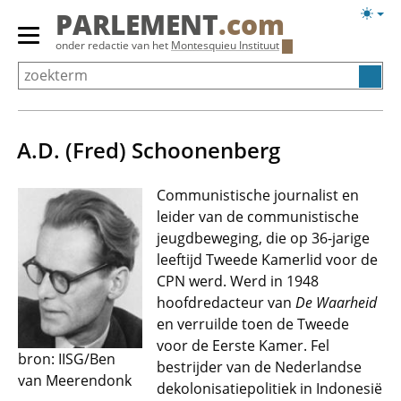
Overslaan
Licht
PARLEMENT
.com
en
weerg
Primair
onder redactie van het
Montesquieu Instituut
naar
menu
de
tonen/verbergen
inhoud
gaan
A.D. (Fred) Schoonenberg
Communistische journalist en
leider van de communistische
jeugdbeweging, die op 36-jarige
leeftijd Tweede Kamerlid voor de
CPN werd. Werd in 1948
hoofdredacteur van
De Waarheid
en verruilde toen de Tweede
voor de Eerste Kamer. Fel
bron: IISG/Ben
bestrijder van de Nederlandse
van Meerendonk
dekolonisatiepolitiek in Indonesië