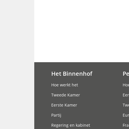
Het Binnenhof
P
Hoofdnavigatie
Hoe werkt het
Hoe
Tweede Kamer
Eer
Eerste Kamer
Tw
Partij
Eu
Regering en kabinet
Fra