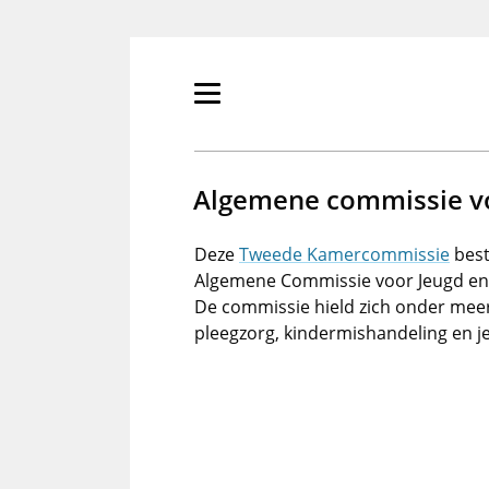
Overslaan
en
naar
de
Primair
inhoud
menu
gaan
tonen/verbergen
Algemene commissie v
Deze
Tweede Kamercommissie
best
Algemene Commissie voor Jeugd en
De commissie hield zich onder meer 
pleegzorg, kindermishandeling en j