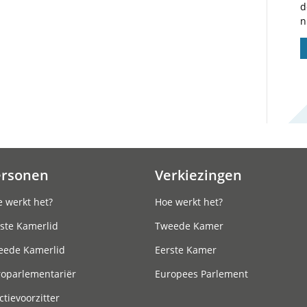
d
n
ersonen
Verkiezingen
 werkt het?
Hoe werkt het?
ste Kamerlid
Tweede Kamer
eede Kamerlid
Eerste Kamer
roparlementariër
Europees Parlement
ctievoorzitter