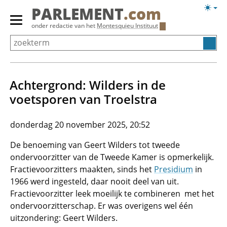
Overslaan
Licht
PARLEMENT
.com
en
weerg
Primair
onder redactie van het
Montesquieu Instituut
naar
menu
de
tonen/verbergen
inhoud
gaan
Achtergrond: Wilders in de
voetsporen van Troelstra
donderdag 20 november 2025, 20:52
De benoeming van Geert Wilders tot tweede
ondervoorzitter van de Tweede Kamer is opmerkelijk.
Fractievoorzitters maakten, sinds het
Presidium
in
1966 werd ingesteld, daar nooit deel van uit.
Fractievoorzitter leek moeilijk te combineren met het
ondervoorzitterschap. Er was overigens wel één
uitzondering: Geert Wilders.