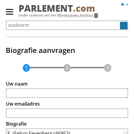
Overslaan
Licht
PARLEMENT
.com
en
weerg
Primair
onder redactie van het
Montesquieu Instituut
naar
menu
de
tonen/verbergen
inhoud
gaan
Biografie aanvragen
Uw naam
Uw emailadres
Biografie