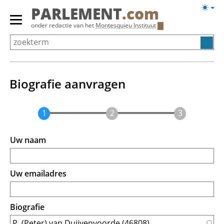
Overslaan
Licht
PARLEMENT
.com
en
weerg
Primair
onder redactie van het
Montesquieu Instituut
naar
menu
de
tonen/verbergen
inhoud
gaan
Biografie aanvragen
Uw naam
Uw emailadres
Biografie