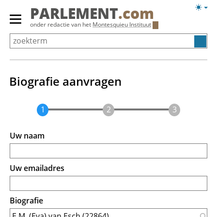
Overslaan
Licht
PARLEMENT
.com
en
weerg
Primair
onder redactie van het
Montesquieu Instituut
naar
menu
de
tonen/verbergen
inhoud
gaan
Biografie aanvragen
Uw naam
Uw emailadres
Biografie