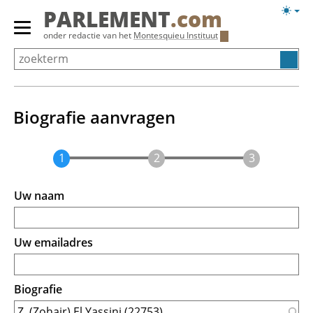
Overslaan
Licht
PARLEMENT
.com
en
weerg
Primair
onder redactie van het
Montesquieu Instituut
naar
menu
de
tonen/verbergen
inhoud
gaan
Biografie aanvragen
Uw naam
Uw emailadres
Biografie