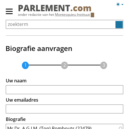
Overslaan
Licht
PARLEMENT
.com
en
weerg
Primair
onder redactie van het
Montesquieu Instituut
naar
menu
de
tonen/verbergen
inhoud
gaan
Biografie aanvragen
Uw naam
Uw emailadres
Biografie