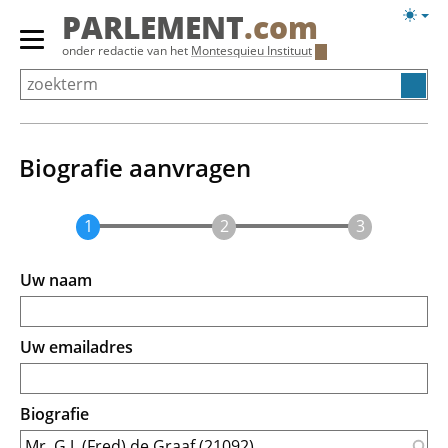
Overslaan
Licht
PARLEMENT
.com
en
weerg
Primair
onder redactie van het
Montesquieu Instituut
naar
menu
de
tonen/verbergen
inhoud
gaan
Biografie aanvragen
Uw naam
Uw emailadres
Biografie