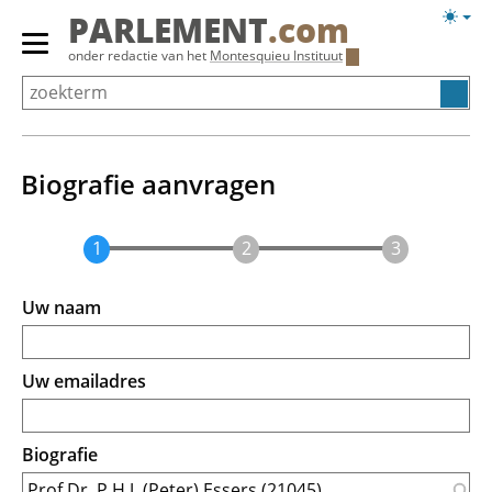
Overslaan
Licht
PARLEMENT
.com
en
weerg
Primair
onder redactie van het
Montesquieu Instituut
naar
menu
de
tonen/verbergen
inhoud
gaan
Biografie aanvragen
Uw naam
Uw emailadres
Biografie