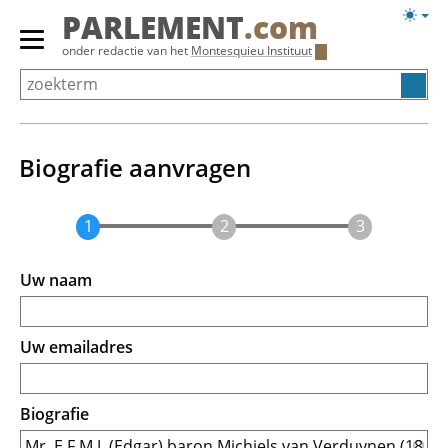
Overslaan
Licht
PARLEMENT
.com
en
weerg
Primair
onder redactie van het
Montesquieu Instituut
naar
menu
de
tonen/verbergen
inhoud
gaan
Biografie aanvragen
Uw naam
Uw emailadres
Biografie