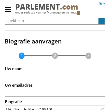
Overslaan
Licht
PARLEMENT
.com
en
weerg
Primair
onder redactie van het
Montesquieu Instituut
naar
menu
de
tonen/verbergen
inhoud
gaan
Biografie aanvragen
Uw naam
Uw emailadres
Biografie