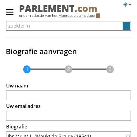
Overslaan
Licht
PARLEMENT
.com
en
weerg
Primair
onder redactie van het
Montesquieu Instituut
naar
menu
de
tonen/verbergen
inhoud
gaan
Biografie aanvragen
Uw naam
Uw emailadres
Biografie