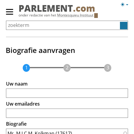
Overslaan
Licht
PARLEMENT
.com
en
weerg
Primair
onder redactie van het
Montesquieu Instituut
naar
menu
de
tonen/verbergen
inhoud
gaan
Biografie aanvragen
Uw naam
Uw emailadres
Biografie