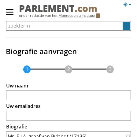
Overslaan
Licht
PARLEMENT
.com
en
weerg
Primair
onder redactie van het
Montesquieu Instituut
naar
menu
de
tonen/verbergen
inhoud
gaan
Biografie aanvragen
Uw naam
Uw emailadres
Biografie