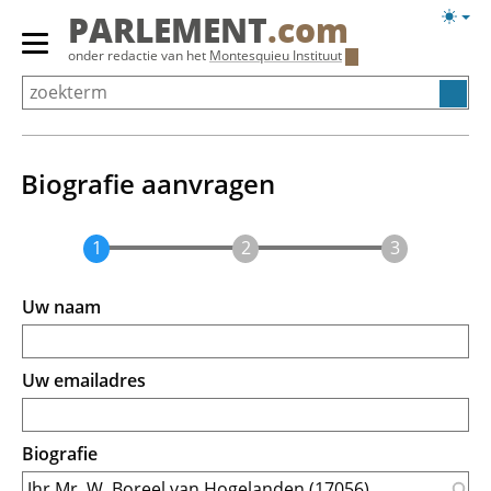
Overslaan
Licht
PARLEMENT
.com
en
weerg
Primair
onder redactie van het
Montesquieu Instituut
naar
menu
de
tonen/verbergen
inhoud
gaan
Biografie aanvragen
Uw naam
Uw emailadres
Biografie