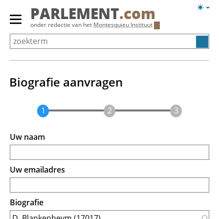
Overslaan
Licht
PARLEMENT
.com
en
weerg
Primair
onder redactie van het
Montesquieu Instituut
naar
menu
de
tonen/verbergen
inhoud
gaan
Biografie aanvragen
Uw naam
Uw emailadres
Biografie