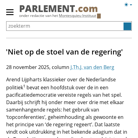
Overslaan
Licht
PARLEMENT
.com
en
weerg
Primair
onder redactie van het
Montesquieu Instituut
naar
menu
de
tonen/verbergen
inhoud
gaan
'Niet op de stoel van de regering'
28 november 2025
J.Th.J. van den Berg
Arend Lijpharts klassieker over de Nederlandse
1
politiek
bevat een hoofdstuk over de in een
pacificatiedemocratie vereiste regels van het spel.
Daarbij schrijft hij onder meer over drie met elkaar
samenhangende regels: het gebruik van
‘topconferenties’, geheimhouding als gewoonte en
het principe van ‘de regering regeert’. Dat laatste
vindt ook uitdrukking in het bekende adagium dat in